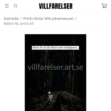
Startsida
/
Prints Victor Ville Johannesson
/
Bättre fly, print A3