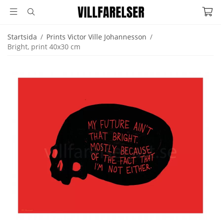
Startsida
/
Prints Victor Ville Johannesson
/
Bright, print 40x30 cm