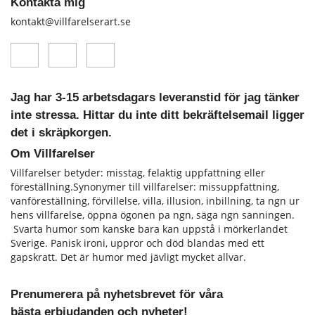
Kontakta mig
kontakt@villfarelserart.se
Jag har 3-15 arbetsdagars leveranstid för jag tänker
inte stressa. Hittar du inte ditt bekräftelsemail ligger
det i skräpkorgen.
Om Villfarelser
Villfarelser betyder: misstag, felaktig uppfattning eller
föreställning.Synonymer till villfarelser: missuppfattning,
vanföreställning, förvillelse, villa, illusion, inbillning, ta ngn ur
hens vill­farelse, öppna ögonen pa ngn, säga ngn sanningen.
Svarta humor som kanske bara kan uppstå i mörkerlandet
Sverige. Panisk ironi, uppror och död blandas med ett
gapskratt. Det är humor med jävligt mycket allvar.
Prenumerera på nyhetsbrevet för våra
bästa erbjudanden och nyheter!