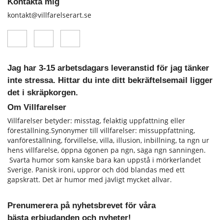
Kontakta mig
kontakt@villfarelserart.se
Jag har 3-15 arbetsdagars leveranstid för jag tänker
inte stressa. Hittar du inte ditt bekräftelsemail ligger
det i skräpkorgen.
Om Villfarelser
Villfarelser betyder: misstag, felaktig uppfattning eller
föreställning.Synonymer till villfarelser: missuppfattning,
vanföreställning, förvillelse, villa, illusion, inbillning, ta ngn ur
hens vill­farelse, öppna ögonen pa ngn, säga ngn sanningen.
Svarta humor som kanske bara kan uppstå i mörkerlandet
Sverige. Panisk ironi, uppror och död blandas med ett
gapskratt. Det är humor med jävligt mycket allvar.
Prenumerera på nyhetsbrevet för våra
bästa erbjudanden och nyheter!