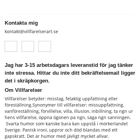
Kontakta mig
kontakt@villfarelserart.se
Jag har 3-15 arbetsdagars leveranstid för jag tänker
inte stressa. Hittar du inte ditt bekräftelsemail ligger
det i skräpkorgen.
Om Villfarelser
Villfarelser betyder: misstag, felaktig uppfattning eller
föreställning.Synonymer till villfarelser: missuppfattning,
vanföreställning, förvillelse, villa, illusion, inbillning, ta ngn ur
hens vill­farelse, öppna ögonen pa ngn, säga ngn sanningen.
Svarta humor som kanske bara kan uppstå i mörkerlandet
Sverige. Panisk ironi, uppror och död blandas med ett
gapskratt. Det är humor med jävligt mycket allvar.